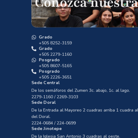
Conozca nuestra
Grado
+505 8252-3159
Grado
+505 2279-1160
Posgrado
+505 8607-5165
Posgrado
+505 2226-3651
Sede Central
De los semáforos del Zumen 3c. abajo, 1c. al lago.
2279-1160 / 2269-3103
Sede Doral
De la Entrada al Mayoreo 2 cuadras arriba 1 cuadra al
del Doral.
2224-0684 / 224-0699
Sede Jinotepe
De la Iglesia San Antonio 3 cuadras al oeste.