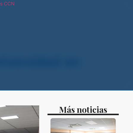
os CCN
tras sedes
niversidad en
Más noticias