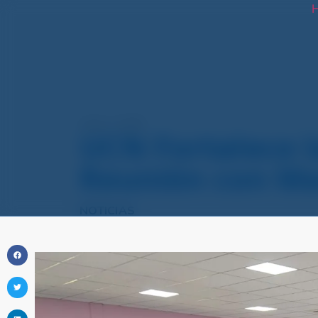
H
marzo 3, 2026
UCN Fortalece l
Reunión con Ma
NOTICIAS