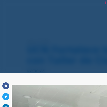
H
enero 27, 2026
UCN Fortalece l
con Taller de Cl
NOTICIAS