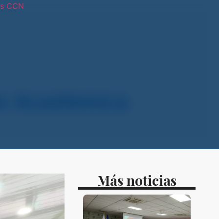
os CCN
tras sedes
ón Académica
Más noticias