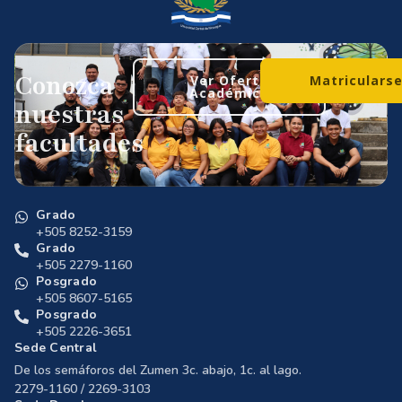
Conozca
Ver Oferta
Matriculars
Académica
nuestras
facultades
Grado
+505 8252-3159
Grado
+505 2279-1160
Posgrado
+505 8607-5165
Posgrado
+505 2226-3651
Sede Central
De los semáforos del Zumen 3c. abajo, 1c. al lago.
2279-1160 / 2269-3103