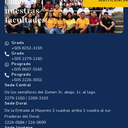
Conozca
Académica
nuestras
facultades
Grado
+505 8252-3159
Grado
+505 2279-1160
Posgrado
+505 8607-5165
Posgrado
+505 2226-3651
Sede Central
De los semáforos del Zumen 3c. abajo, 1c. al lago.
2279-1160 / 2269-3103
Sede Doral
De la Entrada al Mayoreo 2 cuadras arriba 1 cuadra al sur.
Praderas del Doral.
2224-0684 / 224-0699
Sede Jinotepe