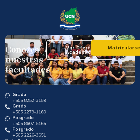
Conozca
Ver Oferta
Matriculars
Académica
nuestras
facultades
Grado
+505 8252-3159
Grado
+505 2279-1160
Posgrado
+505 8607-5165
Posgrado
+505 2226-3651