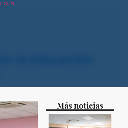
os CCN
tras sedes
en la Educación
Más noticias