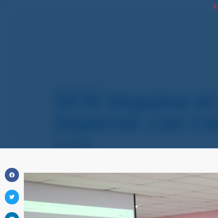
H
agosto 19, 2025
UCN Impulsa el 
Superior con C
NOTICIAS