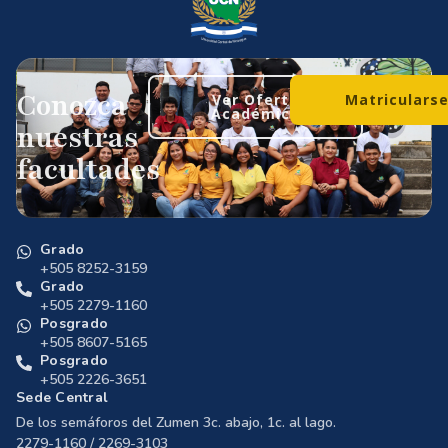
Conozca
Ver Oferta
Matriculars
Académica
nuestras
facultades
Grado
+505 8252-3159
Grado
+505 2279-1160
Posgrado
+505 8607-5165
Posgrado
+505 2226-3651
Sede Central
De los semáforos del Zumen 3c. abajo, 1c. al lago.
2279-1160 / 2269-3103