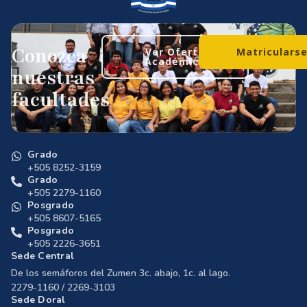
Conozca
Ver Oferta
Matriculars
Académica
nuestras
facultades
Grado
+505 8252-3159
Grado
+505 2279-1160
Posgrado
+505 8607-5165
Posgrado
+505 2226-3651
Sede Central
De los semáforos del Zumen 3c. abajo, 1c. al lago.
2279-1160 / 2269-3103
Sede Doral