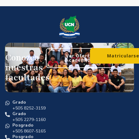
Conozca
Ver Oferta
Matriculars
Académica
nuestras
facultades
Grado
+505 8252-3159
Grado
+505 2279-1160
Posgrado
+505 8607-5165
Posgrado