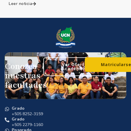
Leer noticia
Conozca
Ver Oferta
Matriculars
Académica
nuestras
facultades
Grado
+505 8252-3159
Grado
+505 2279-1160
Posgrado