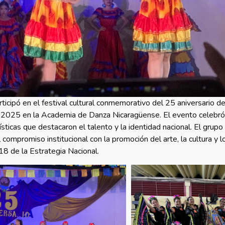
ticipó en el festival cultural conmemorativo del 25 aniversario 
2025 en la Academia de Danza Nicaragüense. El evento celebró l
ticas que destacaron el talento y la identidad nacional. El grupo
 compromiso institucional con la promoción del arte, la cultura y l
18 de la Estrategia Nacional.