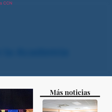
os CCN
tras sedes
e la Academia
Más noticias