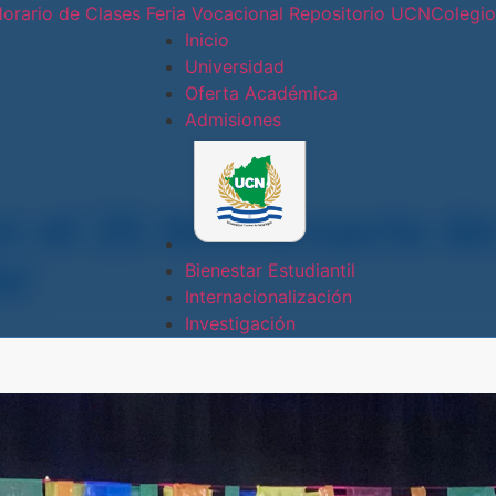
orario de Clases
Feria Vocacional
Repositorio UCN
Colegi
Inicio
Universidad
Oferta Académica
Conoce nues
Admisiones
Sede
Central
 el 25 Aniversario d
er
Sede Doral
Bienestar Estudiantil
Internacionalización
Sede
Investigación
Jinotepe
Extensión
Docente
Estelí