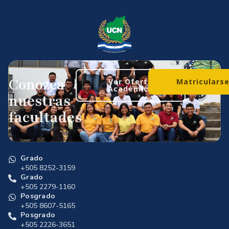
Conozca
Ver Oferta
Matriculars
Académica
nuestras
facultades
Grado
+505 8252-3159
Grado
+505 2279-1160
Posgrado
+505 8607-5165
Posgrado
+505 2226-3651