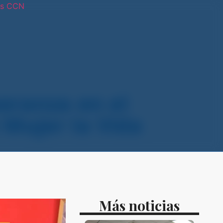
os CCN
tras sedes
eranza en el
 Mujer la Vida
Más noticias