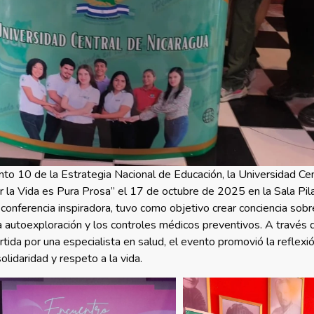
nto 10 de la Estrategia Nacional de Educación, la Universidad Ce
r la Vida es Pura Prosa” el 17 de octubre de 2025 en la Sala Pila
conferencia inspiradora, tuvo como objetivo crear conciencia sobr
autoexploración y los controles médicos preventivos. A través d
tida por una especialista en salud, el evento promovió la reflexió
lidaridad y respeto a la vida.