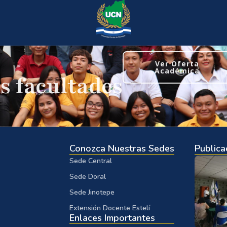
Ver Oferta
Académica
s facultades
Conozca Nuestras Sedes
Publica
Sede Central
Sede Doral
Sede Jinotepe
Extensión Docente Estelí
Enlaces Importantes