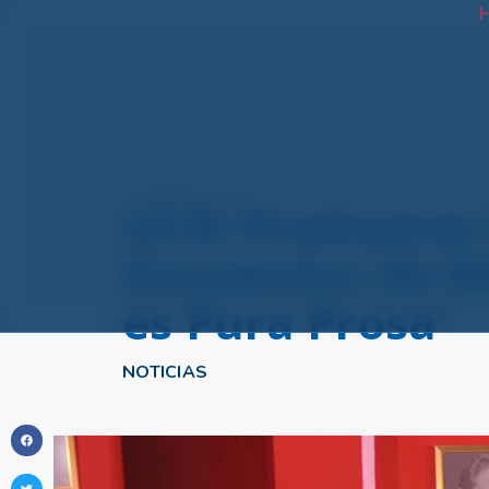
H
octubre 20, 2025
UCN Promueve la
Encuentro de Mu
es Pura Prosa”
NOTICIAS