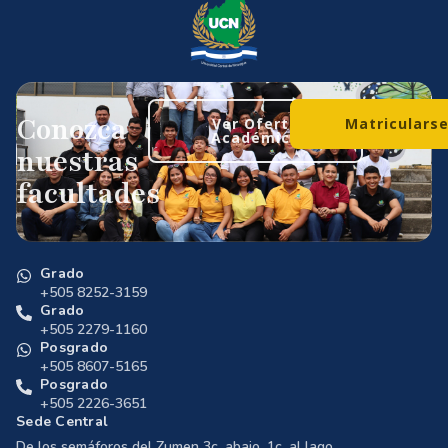
Conozca
Ver Oferta
Matriculars
Académica
nuestras
facultades
Grado
+505 8252-3159
Grado
+505 2279-1160
Posgrado
+505 8607-5165
Posgrado
+505 2226-3651
Sede Central
De los semáforos del Zumen 3c. abajo, 1c. al lago.