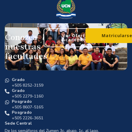
Conozca
Ver Oferta
Matriculars
Académica
nuestras
facultades
Grado
+505 8252-3159
Grado
+505 2279-1160
Posgrado
+505 8607-5165
Posgrado
+505 2226-3651
Sede Central
De los semáforos del Zumen 3c. abajo, 1c. al lago.