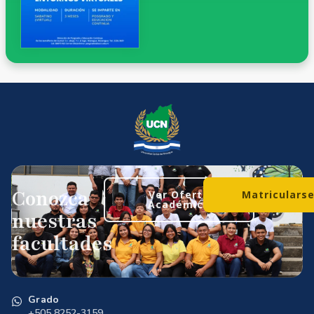
Conozca
Ver Oferta
Matriculars
Académica
nuestras
facultades
Grado
+505 8252-3159