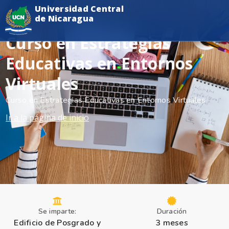
Universidad Central
de Nicaragua
Curso en Estrategias
Educativas en Entornos
Virtuales
Curso en Estrategias Educativas en Entornos Virtuales
Ir a la página de inicio
Se imparte:
Duración
Edificio de Posgrado y
3 meses