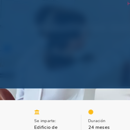
H
Maestría en Ge
Magíster en Gerencia y Gestión del Talento Hu
Ir a la página de inicio
Se imparte:
Duración
Edificio de
24 meses